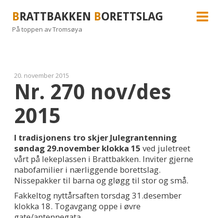
B
RATTBAKKEN
B
ORETTSLAG
På toppen av Tromsøya
20. november 2015
Nr. 270 nov/des
2015
I tradisjonens tro skjer Julegrantenning
søndag 29.november klokka 15
ved juletreet
vårt på lekeplassen i Brattbakken. Inviter gjerne
nabofamilier i nærliggende borettslag.
Nissepakker til barna og gløgg til stor og små.
Fakkeltog nyttårsaften torsdag 31.desember
klokka 18. Togavgang oppe i øvre
gate/antennegata.