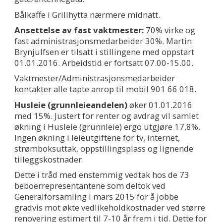
Bålkaffe i Grillhytta nærmere midnatt.
Ansettelse av fast vaktmester:
70% virke og
fast administrasjonsmedarbeider 30%. Martin
Brynjulfsen er tilsatt i stillingene med oppstart
01.01.2016. Arbeidstid er fortsatt 07.00-15.00.
Vaktmester/Administrasjonsmedarbeider
kontakter alle tapte anrop til mobil 901 66 018.
Husleie (grunnleieandelen)
øker 01.01.2016
med 15%. Justert for renter og avdrag vil samlet
økning i Husleie (grunnleie) ergo utgjøre 17,8%.
Ingen økning i leieutgiftene for tv, internet,
strømboksuttak, oppstillingsplass og lignende
tilleggskostnader.
Dette i tråd med enstemmig vedtak hos de 73
beboerrepresentantene som deltok ved
Generalforsamling i mars 2015 for å jobbe
gradvis mot økte vedlikeholdkostnader ved større
renovering estimert til 7-10 år frem i tid. Dette for