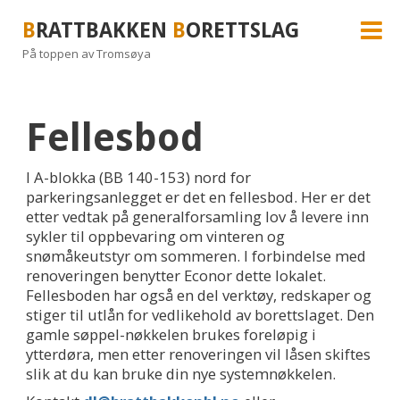
B
RATTBAKKEN
B
ORETTSLAG
På toppen av Tromsøya
Fellesbod
I A-blokka (BB 140-153) nord for
parkeringsanlegget er det en fellesbod. Her er det
etter vedtak på generalforsamling lov å levere inn
sykler til oppbevaring om vinteren og
snømåkeutstyr om sommeren. I forbindelse med
renoveringen benytter Econor dette lokalet.
Fellesboden har også en del verktøy, redskaper og
stiger til utlån for vedlikehold av borettslaget. Den
gamle søppel-nøkkelen brukes foreløpig i
ytterdøra, men etter renoveringen vil låsen skiftes
slik at du kan bruke din nye systemnøkkelen.