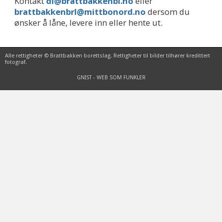
Kontakt
dl@brattbakkenbl.no
eller
brattbakkenbrl@mittbonord.no
dersom du
ønsker å låne, levere inn eller hente ut.
Alle rettigheter © Brattbakken borettslag. Rettigheter til bilder tilhører kredittert
fotograf.
GNIST - WEB SOM FUNKLER