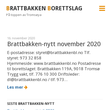
B
RATTBAKKEN
B
ORETTSLAG
På toppen av Tromsøya
16. november 2020
Brattbakken-nytt november 2020
E-postadresse: styret@brattbakkenbl.no Tlf.
styret: 973 32 858
Hjemmeside: www.brattbakkenbl.no Postadresse
til borettslaget: Brattbakken 119A, 9018 Tromsø
Trygg vakt, tlf. 776 10 300 Driftsleder:
dl@brattbakkenbl.no / tlf. 973…
Les mer
SISTE BRATTBAKKEN-NYTT