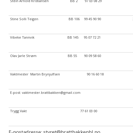
Stein Arnold Kristiansen BB 2 97 03 08 29
Stine Solli Teigen BB 106 99 45 90 90
Vibeke Tannvik BB 145 95 07 72 21
Olav Jarle Strøm BB 55 90 09 58 60
Vaktmester Martin Brynjulfsen 90 16 60 18
E-post: vaktmester.brattbakken@gmail.com
Trygg Vakt 77 61 03 00
E-postadresse: styret@brattbakkenbl.no