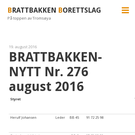
B
RATTBAKKEN
B
ORETTSLAG
På toppen av Tromsøya
19. august 2016
BRATTBAKKEN-
NYTT Nr. 276
august 2016
Styret
Herulf Johansen Leder BB 45 91 72 25 98