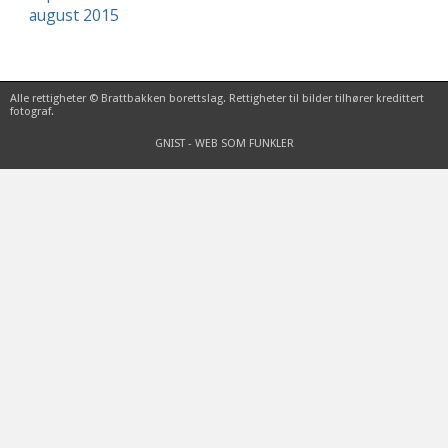
august 2015
Alle rettigheter © Brattbakken borettslag. Rettigheter til bilder tilhører kredittert
fotograf.
GNIST - WEB SOM FUNKLER