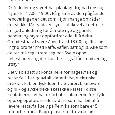
Driftsleder og styret har planlagt dugnad onsdag
4.juni kl. 17.00-19.00. På grunn av den pågående
renoveringen er det som i fjor mange områder
der vi ikke får rydda. Vi synes allikevel at dette er
en god anledning for å møte nye og gamle
naboer, og styret oppfordrer alle til å delta.
Grendestua vil være åpen fra kl.18.00, og Rita og
Ingrid ordner med kaffe, vafler, saft og is. Alle som
deltar må registrere seg hos Svein oppe i
Fellesboden, og der kan dere også låne nødvendig
utstyr.
Det vil bli satt ut kontainere for hageavfall og
restavfall. Farlig avfall, datautstyr, elektriske
artikler, kabler, lyskilder, hvitevarer, brunevarer
og bil- og sykkeldekk
skal ikke
kastes i disse
kontainerne. Vi har erfart at kontainerne fort fylles
opp, og oppfordrer de av dere som har bil til å
levere restavfall selv på Remiks som bare er 5
minutter unna. Papp, plast, rent trevirke og