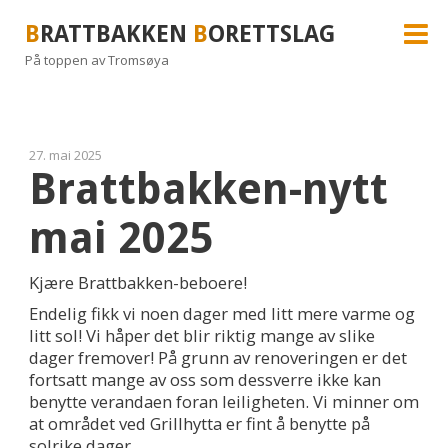
B
RATTBAKKEN
B
ORETTSLAG
På toppen av Tromsøya
27. mai 2025
Brattbakken-nytt
mai 2025
Kjære Brattbakken-beboere!
Endelig fikk vi noen dager med litt mere varme og
litt sol! Vi håper det blir riktig mange av slike
dager fremover! På grunn av renoveringen er det
fortsatt mange av oss som dessverre ikke kan
benytte verandaen foran leiligheten. Vi minner om
at området ved Grillhytta er fint å benytte på
solrike dager.