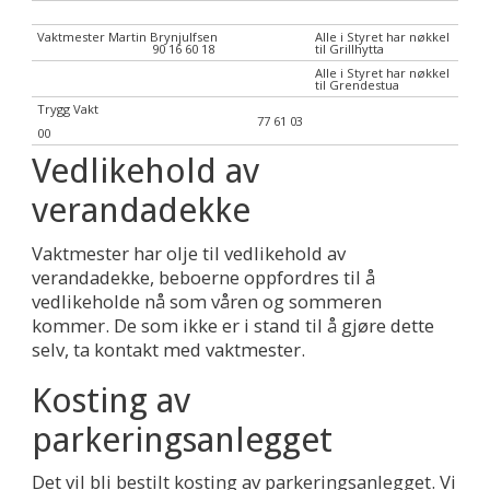
Vaktmester Martin Brynjulfsen
Alle i Styret har nøkkel
90 16 60 18
til Grillhytta
Alle i Styret har nøkkel
til Grendestua
Trygg Vakt
77 61 03
00
Vedlikehold av
verandadekke
Vaktmester har olje til vedlikehold av
verandadekke, beboerne oppfordres til å
vedlikeholde nå som våren og sommeren
kommer. De som ikke er i stand til å gjøre dette
selv, ta kontakt med vaktmester.
Kosting av
parkeringsanlegget
Det vil bli bestilt kosting av parkeringsanlegget. Vi