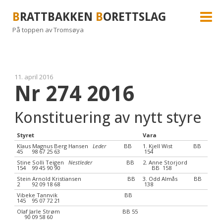
B
RATTBAKKEN
B
ORETTSLAG
På toppen av Tromsøya
11. april 2016
Nr 274 2016
Konstituering av nytt styre
Styret
Vara
Klaus Magnus Berg Hansen
Leder
BB
1. Kjell Wist BB
45 98 67 25 63
154
Stine Solli Teigen
Nestleder
BB
2. Anne Storjord
154 99 45 90 90
BB 158
Stein Arnold Kristiansen BB
3. Odd Almås BB
2 92 09 18 68
138
Vibeke Tannvik BB
145 95 07 72 21
Olaf Jarle Strøm BB 55
90 09 58 60