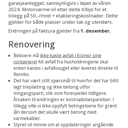
garasjeanlegget, sannsynligvis i løpet av våren
2024. Motorvarme vil etter dette tilbys for et
tillegg på 50,-/mnd + etableringskostnader. Dette
gjelder for både plasser under tak og utendørs.
Endringen på faktura gjelder fra
1. desember.
Renovering
Beboere må
ikke kaste avfall i Econor sine
containere!
Alt avfall fra husholdningene skal
enten kastes i avfallssuget eller leveres direkte til
Remiks.
Det har vært stilt spørsmål til hvorfor det har blitt
lagt treplatting og ikke betong utfor
inngangsparti, slik som forespeilet tidligere.
Årsaken til endringen er kostnadsbesparelser. I
tillegg ville vi ikke oppfylt betingelsene for grønt
lån dersom det skulle vært betong med
varmekabler.
Styret vil minne om at oppdateringer angående